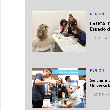
REGIÓN
La UCALP 
Espacio d
07 DE A
REGIÓN
Se viene 
Universid
07 DE A