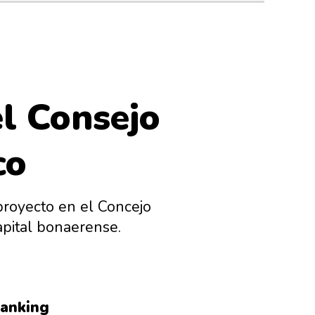
el Consejo
co
proyecto en el Concejo
apital bonaerense.
anking