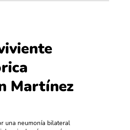
viviente
rica
an Martínez
or una neumonía bilateral