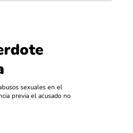
cerdote
a
 abusos sexuales en el
encia previa el acusado no