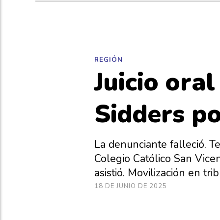
REGIÓN
Juicio ora
Sidders po
La denunciante falleció. T
Colegio Católico San Vicent
asistió. Movilización en tri
18 DE JUNIO DE 2025