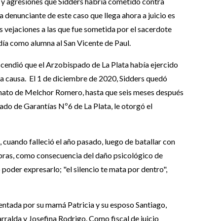
s y agresiones que Sidders habría cometido contra
 denunciante de este caso que llega ahora a juicio es
as vejaciones a las que fue sometida por el sacerdote
día como alumna al San Vicente de Paul.
scendió que el Arzobispado de La Plata había ejercido
la causa. El 1 de diciembre de 2020, Sidders quedó
inato de Melchor Romero, hasta que seis meses después
ado de Garantías Nº6 de La Plata, le otorgó el
 cuando falleció el año pasado, luego de batallar con
bras, como consecuencia del daño psicológico de
 poder expresarlo; "el silencio te mata por dentro",
esentada por su mamá Patricia y su esposo Santiago,
ralda y Josefina Rodrigo. Como fiscal de juicio